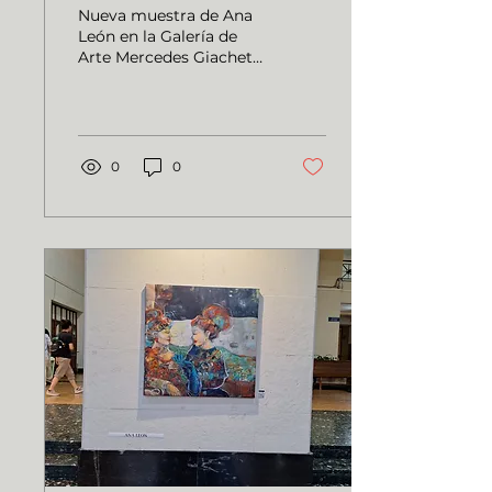
Giachetti,2026
Nueva muestra de Ana
León en la Galería de
Arte Mercedes Giachetti.
Del 4 al 26 de abril, en
Defensa 718, San
Telmo.Visitas: sábados y
domingos de 10 a 19 h.
0
0