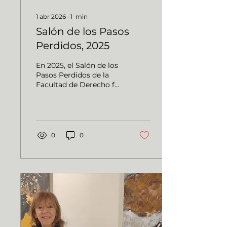
1 abr 2026
∙
1
min
Salón de los Pasos
Perdidos, 2025
En 2025, el Salón de los
Pasos Perdidos de la
Facultad de Derecho fue
escenario de una
muestra colectiva
atravesada por la
diversidad de lenguajes
y sensibilidades. Gracias
0
0
a quienes acompañaron,
recorrieron la muestra y
sumaron su presencia.