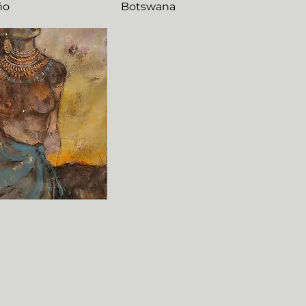
ño
Botswana