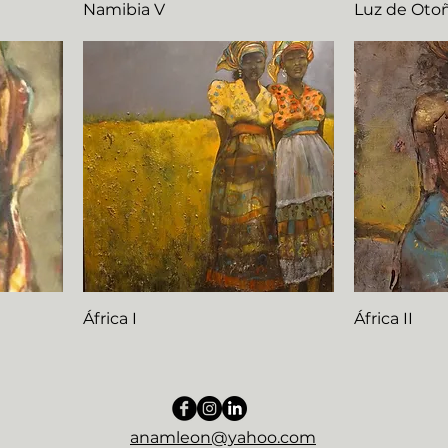
Namibia V
Luz de Oto
África I
África II
anamleon@yahoo.com